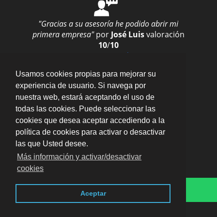
"Gracias a su asesoría he podido abrir mi
primera empresa"
por
José Luis
valoración
10
/
10
Enviar opinión
Usamos cookies propias para mejorar su
experiencia de usuario. Si navega por
nuestra web, estará aceptando el uso de
todas las cookies. Puede seleccionar las
cookies que desea aceptar accediendo a la
política de cookies para activar o desactivar
las que Usted desee.
Más información y activar/desactivar
cookies
624 124 869
Blog
· En toda Sevilla ·
Aviso legal · LSSI · Política de
Aceptar
cookies · Política de privacidad